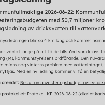
munfullmäktige 2026-06-22: Kommunfull
esteringsbudgeten med 30,7 miljoner kro
agsledning av dricksvatten till vattenverk
nya ledningen blir ca 4 km lång och kommer hamna
har väntat länge på att få de tillstånd som krävs fö
ing (M), kommunstyrelsens ordförande. Den nuvarande
ra minns nog vinterns problem med vattenintaget, v
 nyttjas. Med en ny ledning kommer vi få en betydl
 ärendet:
Beslut om investeringsbudget avseende i
 protokollet:
Protokoll KF 2026-06-22 (diariet.karl