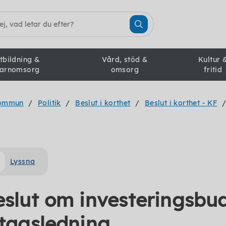
tbildning &
Vård, stöd &
Kultur 
arnomsorg
omsorg
fritid
kommun
Politik
Beslut i korthet
Beslut i korthet - KF
Lyssna
eslut om investeringsbu
ntagsledning