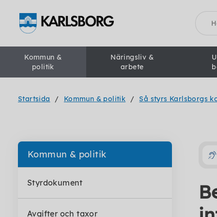
Sök
Kommun &
Näringsliv &
U
politik
arbete
b
Startsida
Kommun & politik
Så styrs Karlsborgs 
Kommun & politik
Styrdokument
B
i
Avgifter och taxor