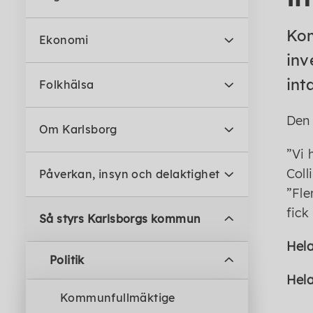
Kom
Ekonomi
inv
int
Folkhälsa
Den 
Om Karlsborg
Vi 
Coll
Påverkan, insyn och delaktighet
Fle
fick
Så styrs Karlsborgs kommun
Hela
Politik
Hela
Kommunfullmäktige