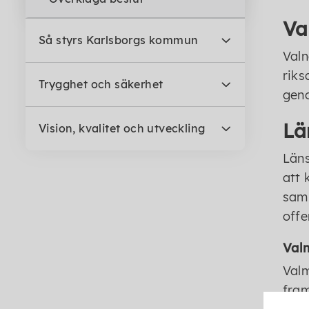
Va
Så styrs Karlsborgs kommun
Valn
riks
Trygghet och säkerhet
geno
Lä
Vision, kvalitet och utveckling
Läns
att 
sam
offe
Val
Valm
fram