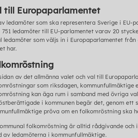
l till Europaparlamentet
av ledamöter som ska representera Sverige i EU-pa
s 751 ledamöter till EU-parlamentet varav 20 styck
l ledamöter som väljs in i Europaparlamentet från e
et har.
lkomröstning
sidan av det allmänna valet och val till Europapa
omröstningar som riksdagen, kommunfullmäktige el
omröstning kan äga rum i samband med övriga val e
östberättigade i kommunen begär det, genom ett så 
unfullmäktige pröva om en folkomröstning ska hå
ommunal folkomröstning är alltid rådgivande och in
id av ledamöterna i kommunfullmäktige.