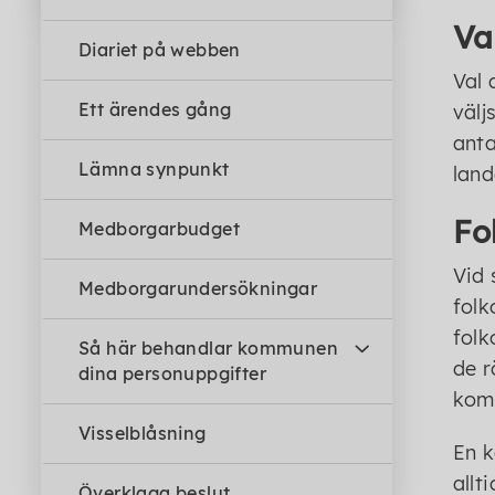
Va
Diariet på webben
Val 
Ett ärendes gång
välj
anta
Lämna synpunkt
land
Fo
Medborgarbudget
Vid 
Medborgarundersökningar
folk
folk
Så här behandlar kommunen
de r
dina personuppgifter
komm
Visselblåsning
En k
allt
Överklaga beslut