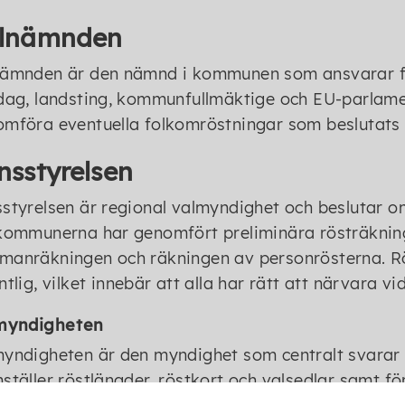
lnämnden
ämnden är den nämnd i kommunen som ansvarar för
dag, landsting, kommunfullmäktige och EU-parlam
mföra eventuella folkomröstningar som beslutats 
nsstyrelsen
styrelsen är regional valmyndighet och beslutar o
kommunerna har genomfört preliminära rösträkning
manräkningen och räkningen av personrösterna. R
ntlig, vilket innebär att alla har rätt att närvara vi
myndigheten
yndigheten är den myndighet som centralt svarar 
ställer röstlängder, röstkort och valsedlar samt f