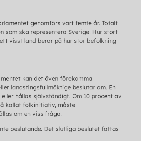
rlamentet genomförs vart femte år. Totalt
en som ska representera Sverige. Hur stort
tt visst land beror på hur stor befolkning
rlamentet kan det även förekomma
ler landstingsfullmäktige beslutar om. En
ller hållas självständigt. Om 10 procent av
kallat folkinitiativ, måste
llas om en viss fråga.
te beslutande. Det slutliga beslutet fattas