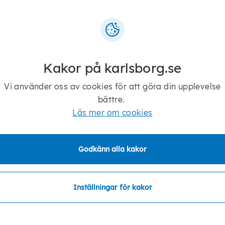
Mer information
Kakor på karlsborg.se
Valmyndigheten - Allmänna val
Vi använder oss av cookies för att göra din upplevelse
bättre.
Valmyndigheten - Folkomröstningar
Läs mer om cookies
Valnämnden
Godkänn alla kakor
Länsstyrelsen - Allmänna val och EU-val
Inställningar för kakor