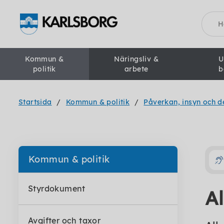
Sök
Kommun &
Näringsliv &
U
politik
arbete
b
Startsida
Kommun & politik
Påverkan, insyn och d
Kommun & politik
Styrdokument
A
Avgifter och taxor