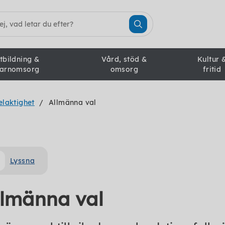
tbildning &
Vård, stöd &
Kultur 
arnomsorg
omsorg
fritid
elaktighet
Allmänna val
Lyssna
llmänna val