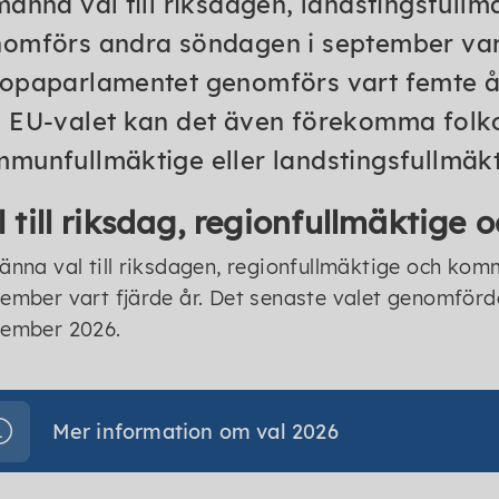
männa val till riksdagen, landstingsful
omförs andra söndagen i september vart f
opaparlamentet genomförs vart femte år
 EU-valet kan det även förekomma folk
munfullmäktige eller landstingsfullmäkt
l till riksdag, regionfullmäktig
änna val till riksdagen, regionfullmäktige och k
ember vart fjärde år. Det senaste valet genomför
tember 2026.
Mer information om val 2026