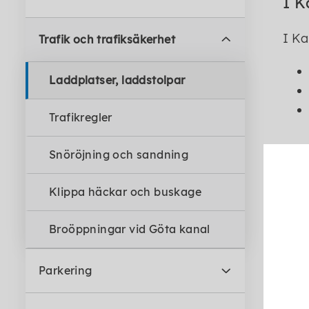
I K
I Ka
Trafik och trafiksäkerhet
Laddplatser, laddstolpar
Trafikregler
Snöröjning och sandning
Ko
Klippa häckar och buskage
Broöppningar vid Göta kanal
Parkering