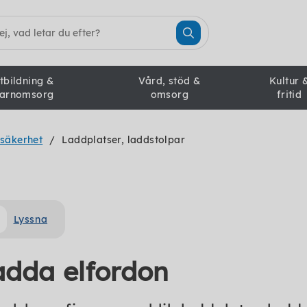
tbildning &
Vård, stöd &
Kultur 
arnomsorg
omsorg
fritid
ksäkerhet
Laddplatser, laddstolpar
Lyssna
adda elfordon