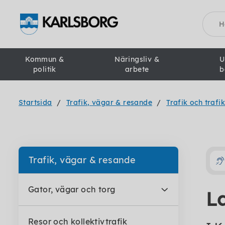
Sök
Kommun &
Näringsliv &
U
politik
arbete
b
Startsida
Trafik, vägar & resande
Trafik och trafi
Trafik, vägar & resande
Gator, vägar och torg
L
Resor och kollektivtrafik