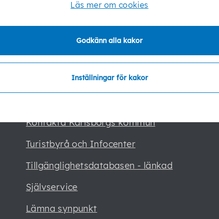
Läs mer om cookies
Godkänn alla kakor
Senast ändrad:
21 januari 2026
Inställningar för kakor
Kontakta Karlsborgs kommun
Turistbyrå och Infocenter
Tillgänglighetsdatabasen - länkad
Självservice
Lämna synpunkt