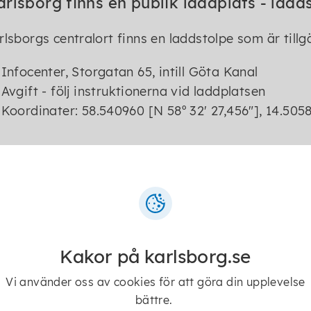
arlsborg finns en publik laddplats - ladd
rlsborgs centralort finns en laddstolpe som är tillg
Infocenter, Storgatan 65, intill Göta Kanal
Avgift - följ instruktionerna vid laddplatsen
Koordinater: 58.540960 [N 58º 32' 27,456"], 14.5058
ntakt
Mikael Arthursson
Kakor på karlsborg.se
Fastighetschef
Vi använder oss av cookies för att göra din upplevelse
bättre.