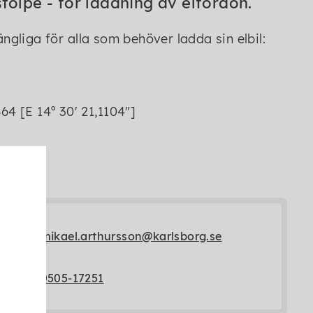
stolpe - för laddning av elfordon.
ängliga för alla som behöver ladda sin elbil:
64 [E 14º 30' 21,1104"]
mikael.arthursson@karlsborg.se
0505-17251