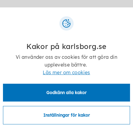
Senast ändrad:
9 april 2026
Kakor på karlsborg.se
Vi använder oss av cookies för att göra din
upplevelse bättre.
Telefon:
0505-170 00
Läs mer om cookies
E-post:
kommun@karlsborg.se
Godkänn alla kakor
Postadress:
Karlsborgs kommun
546 82 Karlsborg
Inställningar för kakor
Besöksadress: