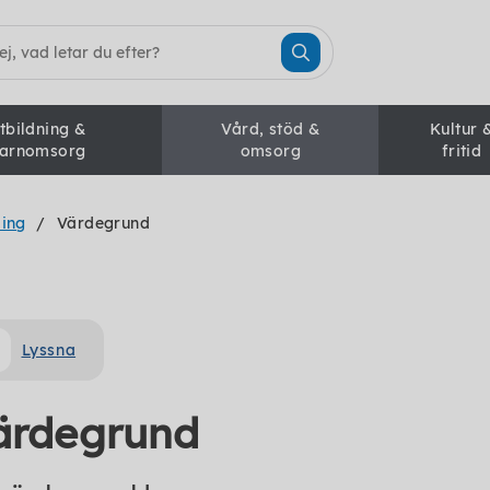
tbildning &
Vård, stöd &
Kultur 
arnomsorg
omsorg
fritid
ling
Värdegrund
Lyssna
ärdegrund