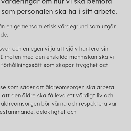
ärderingar om hur vi ska bemöta
 som personalen ska ha i sitt arbete.
från en gemensam etisk värdegrund som utgår
de.
var och en egen vilja att själv hantera sin
. I möten med den enskilda människan ska vi
t förhållningssätt som skapar trygghet och
else som säger att äldreomsorgen ska arbeta
 att den äldre ska få leva ett värdigt liv och
 äldreomsorgen bör värna och respektera var
älvbestämmande, delaktighet och