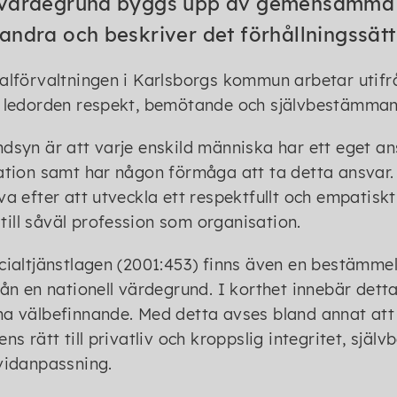
värdegrund byggs upp av gemensamma v
andra och beskriver det förhållningssätt
alförvaltningen i Karlsborgs kommun arbetar uti
 ledorden respekt, bemötande och självbestämman
dsyn är att varje enskild människa har ett eget ans
ation samt har någon förmåga att ta detta ansvar
va efter att utveckla ett respektfullt och empatisk
it till såväl profession som organisation.
cialtjänstlagen (2001:453) finns även en bestämm
rån en nationell värdegrund. I korthet innebär detta
a välbefinnande. Med detta avses bland annat att
ens rätt till privatliv och kroppslig integritet, sj
vidanpassning.