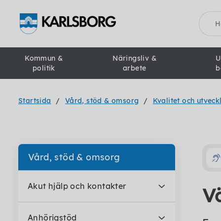
Sök
Kommun &
Näringsliv &
U
politik
arbete
b
Startsida
Vård, stöd & omsorg
Kvalitet och utveck
Vård, stöd & omsorg
Akut hjälp och kontakter
V
Anhörigstöd