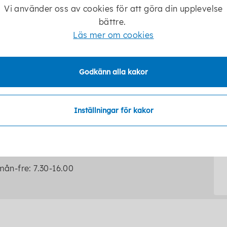
Vi använder oss av cookies för att göra din upplevelse
bättre.
Läs mer om cookies
Socialförvaltningen
Godkänn alla kakor
0505-17000 (växel)
Inställningar för kakor
socialkontor@karlsborg.se
Telefontider
mån-fre: 7.30-16.00