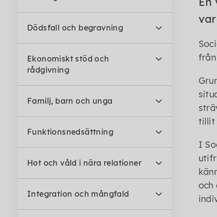
En 
var
Dödsfall och begravning
Soci
från
Ekonomiskt stöd och
rådgivning
Grun
situ
Familj, barn och unga
strä
till
Funktionsnedsättning
I So
utif
Hot och våld i nära relationer
känn
och 
Integration och mångfald
indi