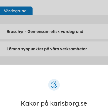
Värdegrund
Broschyr - Gemensam etisk värdegrund
Lämna synpunkter på våra verksamheter
ntakt
Jessica Havsmon
Kakor på karlsborg.se
Medicinskt ansvarig sjuksköterska (MAS)