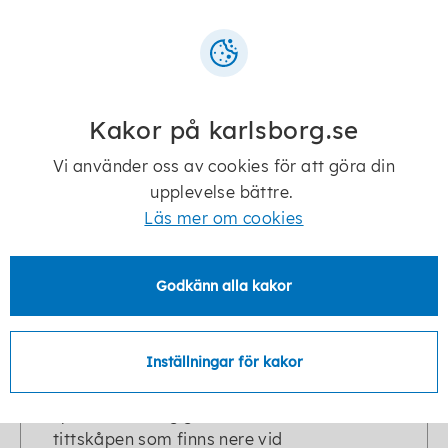
Förskolan Kvarnbäcken
Förskolan Kvarnbäcken ligger i ett
naturskönt område i Mölltorp.
Kakor på karlsborg.se
Vi använder oss av cookies för att göra din
upplevelse bättre.
Läs mer om cookies
Läslyftet i förskolan
Godkänn alla kakor
Förskolorna i Karlsborgs kommun deltar i
läslyftet via Skolverket. Läslyftet handlar
om att utveckla arbetet med
Inställningar för kakor
språkutvecklingen inom förskolan. I år har
personal och barn arbetat med
språkutveckling genom natur och teknik. I
tittskåpen som finns nere vid