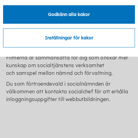
socialtjänst?"
Godkänn alla kakor
Detta utbildningspaket till socialnämnder består
av ett antal filmer om socialtjänstensuppdrag,
lagar och befogenheter, övergripande om
Inställningar för kakor
socialtjänstens målgrupper och kortare
introduktioner till olika områden.
Filmerna är sammansatta för dig som önskar mer
kunskap om socialtjänstens verksamhet
och samspel mellan nämnd och förvaltning.
Du som förtroendevald i socialnämnden är
välkommen att kontakta socialchef för att erhålla
inloggningsuppgifter till webbutbildningen.