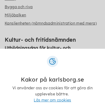
Bygga och riva
Miljöbalken
Kanslienheten (nämndsadministration med mera)
Kultur- och fritidsnämnden
Utbildningsdag för kultur- och
frtiditsnämndens ledamöter 2023-02-09
Övergripande kultur- och fritidsnämnden
Kakor på karlsborg.se
Socialnämnden
Vi använder oss av cookies för att göra din
Socialnämnden har köpt in webbutbildning med
upplevelse bättre.
utbildningspaket från Sveriges kommuner och
Läs mer om cookies
regioner
"För politiker i socialnämnd: Vad är