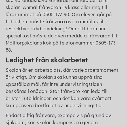
ska vårdnadshavare snarast anmäla detta till
skolan. Anmäl frånvaron i Vklass eller ring till
lärarrummet på 0505-173 90. Om eleven går på
fritidshem måste frånvaro även anmälas till
respektive fritidsavdelning! Om ditt barn har
specialkost måste du även meddela frånvaron till
Mölltorpskolans kök på telefonnummer 0505-173
88.
Ledighet från skolarbetet
Skolan är en arbetsplats, där varje arbetsmoment
är viktigt. Om skolan ska kunna uppnå sina
uppställda mål, får inte undervisningstiden
beskäras i onödan. Stor frånvaro kan leda till
brister i utbildningen och det kan vara svårt att
kompensera bortfallet av undervisningstid.
Endast giltig frånvaro, exempelvis på grund av
sjukdom, kan skolan kompensera genom