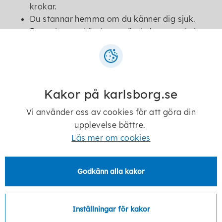
krokar.
Du stannar hemma om du känner dig sjuk.
Du spritar av händerna när du kommer in i
lokalen.
Vi håller avstånd till varandra.
Du tvättar händerna ofta och hostar/nyser i
armvecket.
Kakor på karlsborg.se
Vi använder oss av cookies för att göra din
Kontakt
upplevelse bättre.
Läs mer om cookies
Towe Skiöld Elf
Godkänn alla kakor
Arbetsledare
Inställningar för kakor
towe.skiold.elf@karlsborg.se