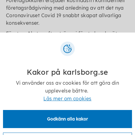
FöretagsAkuten erbjuder kostnadsfri konfidentiell
företagsrådgivning med anledning av att det nya
Coronaviruset Covid 19 snabbt skapat allvarliga
konsekvenser.
FöretagsAkuten eftersträvar i första hand möten
via telefon och online men kan även erbjuda bokad
personlig konsultation vid behov.
Skaraborgs Kommunalförbund och Västra
Götalandsregionen medfinansierar FöretagsAkuten
Kakor på karlsborg.se
i Skaraborg.
Vi använder oss av cookies för att göra din
upplevelse bättre.
Läs mer om cookies
Kontakt
Godkänn alla kakor
Catrin Skane