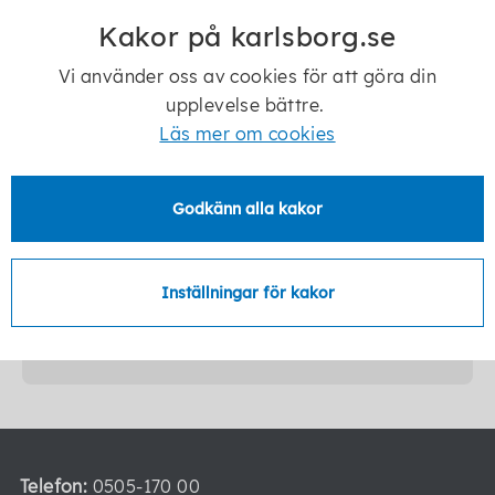
Kakor på karlsborg.se
Vi använder oss av cookies för att göra din
Reglementen, arbetsordning och ägardirektiv
upplevelse bättre.
Läs mer om cookies
Reglementen och arbetsordning
Godkänn alla kakor
Inställningar för kakor
Senast ändrad:
20 november 2025
Telefon:
0505-170 00