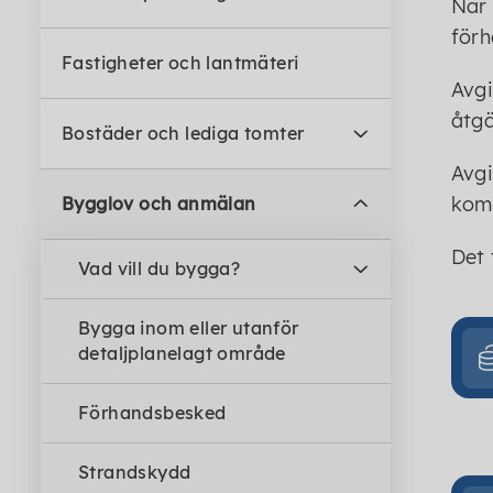
När 
förh
Fastigheter och lantmäteri
Avgi
åtgä
Bostäder och lediga tomter
Avgi
kom
Bygglov och anmälan
Det 
Vad vill du bygga?
Bygga inom eller utanför
detaljplanelagt område
Förhandsbesked
Strandskydd