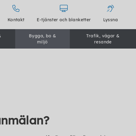
Kontakt
E-tjänster och blanketter
Lyssna
&
Bygga, bo &
Trafik, vägar &
miljö
resande
 anmälan?