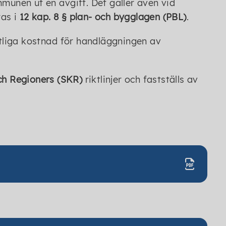
mmunen ut en avgift. Det gäller även vid
ras i
12 kap. 8 § plan- och bygglagen (PBL)
.
tliga kostnad för handläggningen av
h Regioners (SKR)
riktlinjer och fastställs av