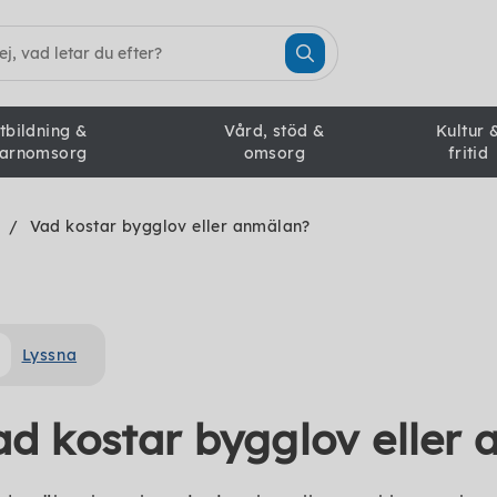
tbildning &
Vård, stöd &
Kultur 
arnomsorg
omsorg
fritid
Vad kostar bygglov eller anmälan?
Lyssna
ad kostar bygglov eller