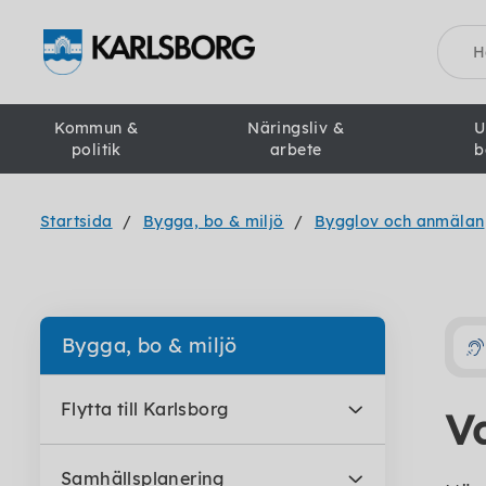
Sök
Kommun &
Näringsliv &
U
politik
arbete
b
Startsida
Bygga, bo & miljö
Bygglov och anmälan
Bygga, bo & miljö
Flytta till Karlsborg
V
Samhällsplanering