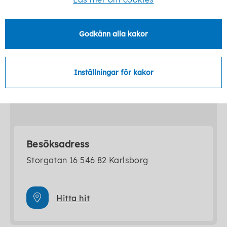
0505-17000 (växel)
Godkänn alla kakor
socialkontor@karlsborg.se
Inställningar för kakor
Telefontider
mån-fre: 7.30-16.00
Besöksadress
Storgatan 16 546 82 Karlsborg
Hitta hit