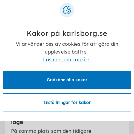
Aktivt arbete mot kränkande
behandling
På Strandskolan arbetar vi aktivt med att
förebygga och aktivt stoppa mobbning utifrån
Kakor på karlsborg.se
en rutin mot kränkande behandling.
Vi använder oss av cookies för att göra din
upplevelse bättre.
Elevhälsoteam
Läs mer om cookies
Elevhälsoteamet arbetar främjande och
förebyggande, tillsammans med skolans
lärare för att eleverna ska må bra, trivas och
Godkänn alla kakor
ha goda förutsättningar att nå
kunskapskraven.
Inställningar för kakor
Strandskolan - F-6-skola med unikt
läge
På samma plats som den tidigare