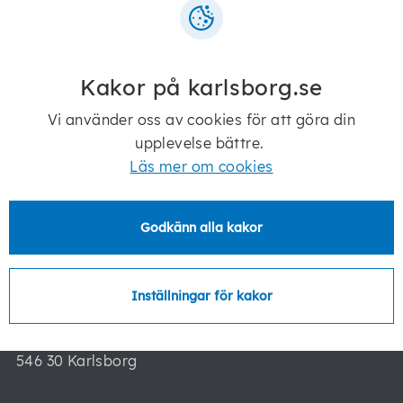
Kakor på karlsborg.se
Telefon:
0505-170 00
Vi använder oss av cookies för att göra din
E-post:
kommun@karlsborg.se
upplevelse bättre.
Läs mer om cookies
Postadress:
Karlsborgs kommun
Godkänn alla kakor
546 82 Karlsborg
Besöksadress:
Inställningar för kakor
Karlsborgs kommun
Storgatan 16
546 30 Karlsborg