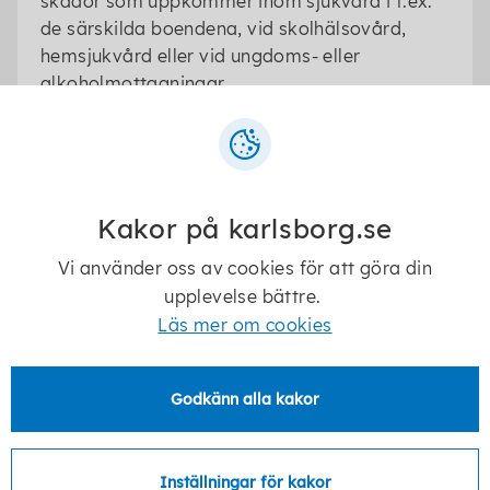
skador som uppkommer inom sjukvård i t.ex.
de särskilda boendena, vid skolhälsovård,
hemsjukvård eller vid ungdoms- eller
alkoholmottagningar.
Kakor på karlsborg.se
Senast ändrad:
25 november 2025
Vi använder oss av cookies för att göra din
upplevelse bättre.
Läs mer om cookies
Telefon:
0505-170 00
Godkänn alla kakor
E-post:
kommun@karlsborg.se
Postadress:
Inställningar för kakor