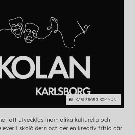
KARLSBORG KOMMUN
et att utvecklas inom olika kulturella och
lever i skolåldern och ger en kreativ fritid där