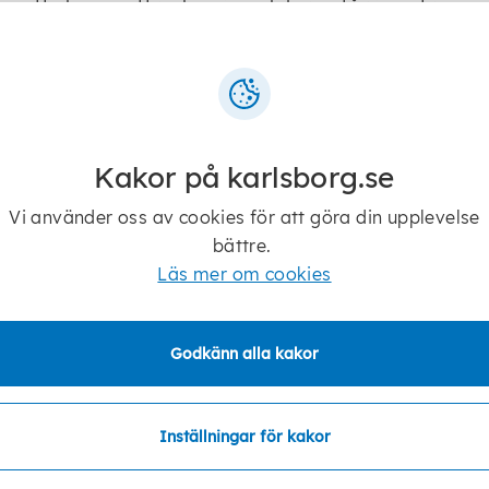
en att skapa, uttrycka sig och lära står i centrum.
urskolan drivs av Karlsborgs kommun. Höstens kur
marlovet.
Kakor på karlsborg.se
Vi använder oss av cookies för att göra din upplevelse
Har du frågor kring en
bättre.
kurs?
Läs mer om cookies
Maila oss på
kulturskolan@karlsborg.se
Godkänn alla kakor
Inställningar för kakor