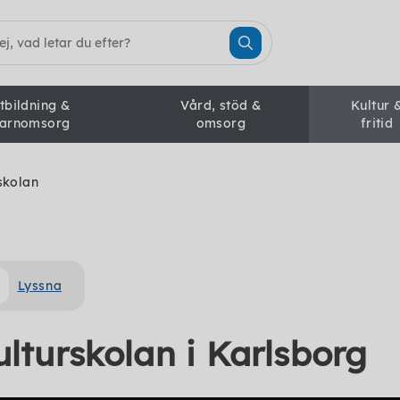
tbildning &
Vård, stöd &
Kultur 
arnomsorg
omsorg
fritid
skolan
Lyssna
lturskolan i Karlsborg