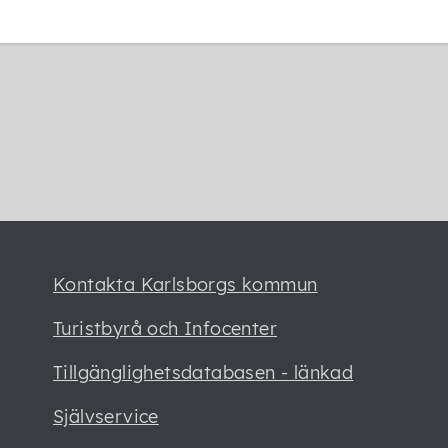
Senast ändrad:
25 april 2023
Kontakta Karlsborgs kommun
Turistbyrå och Infocenter
Tillgänglighetsdatabasen - länkad
Självservice