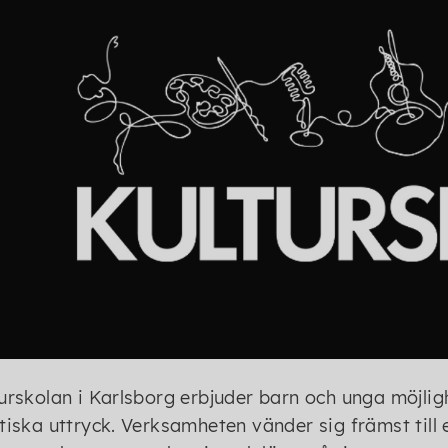
urskolan i Karlsborg erbjuder barn och unga möjligh
tiska uttryck. Verksamheten vänder sig främst till e