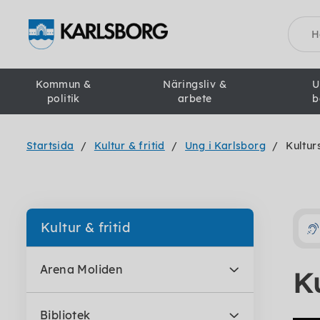
Sök
Kommun &
Näringsliv &
U
politik
arbete
b
Startsida
Kultur & fritid
Ung i Karlsborg
Kultur
Kultur & fritid
Arena Moliden
Ku
Bibliotek