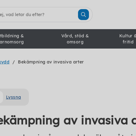
tbildning &
Vård, stöd &
Kultur 
arnomsorg
omsorg
fritid
skydd
Bekämpning av invasiva arter
Lyssna
ekämpning av invasiva a