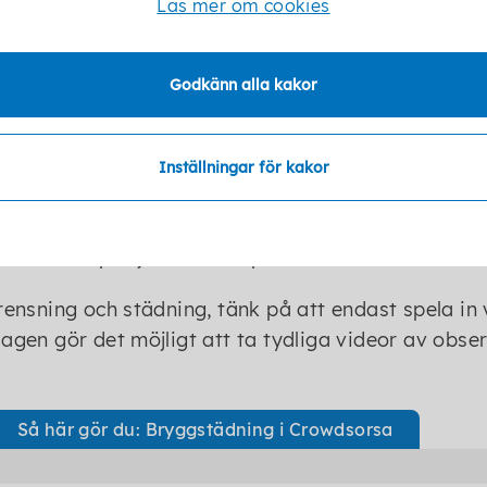
Läs mer om cookies
ändig städutrustning för uppdraget att hålla rent
torp finns på plats vid badhyttens gavel.
Godkänn alla kakor
lkor
an enbart delta i uppdraget inom det markerade 
Inställningar för kakor
sborgs kommuns mark. Rensning utanför området alt
t upplagda uppdraget. Städuppdraget av bryggan g
latsen i Kyrksjön i Mölltorp.
rensning och städning, tänk på att endast spela i
agen gör det möjligt att ta tydliga videor av obse
Så här gör du: Bryggstädning i Crowdsorsa