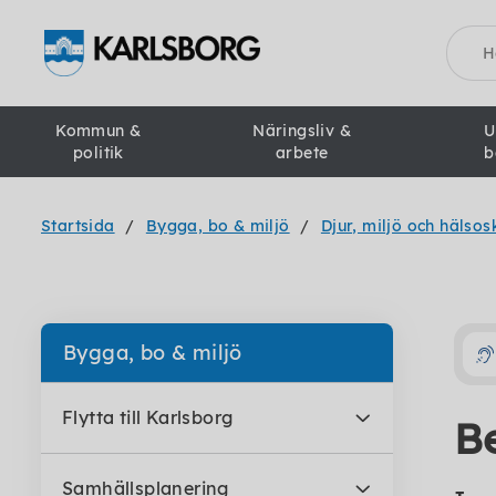
Sök
Kommun &
Näringsliv &
U
politik
arbete
b
Startsida
Bygga, bo & miljö
Djur, miljö och hälso
Bygga, bo & miljö
Flytta till Karlsborg
B
Samhällsplanering