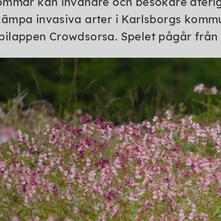
ommar kan invånare och besökare återi
ämpa invasiva arter i Karlsborgs kom
ilappen Crowdsorsa. Spelet pågår från jun