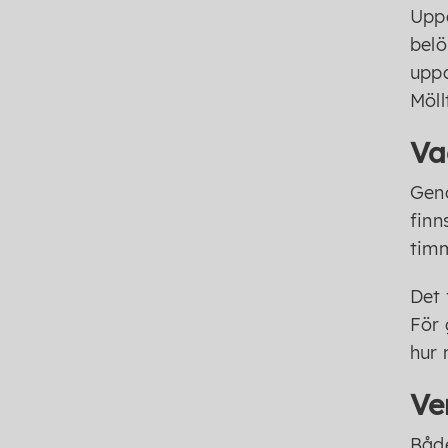
Uppd
belö
uppd
Möll
Va
Geno
finn
timm
Det 
För 
hur
Ve
Både