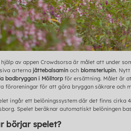
hjälp av appen Crowdsorsa är målet att under so
siva arterna
jättebalsamin
och
blomsterlupin
. Nyt
a badbryggan i Mölltorp
för ersättning. Målet är a
a föroreningar för att göra bryggan säkrare och 
elet ingår ett belöningssystem där det finns cirka 
sborg. Spelet beräknar automatiskt belöningen bas
r börjar spelet?