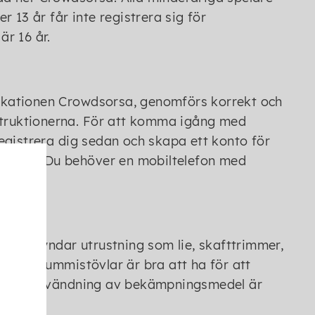
 13 år får inte registrera sig för
är 16 år.
plikationen Crowdsorsa, genomförs korrekt och
nstruktionerna. För att komma igång med
egistrera dig sedan och skapa ett konto för
a i appen. Du behöver en mobiltelefon med
t påskyndar utrustning som lie, skafttrimmer,
r och gummistövlar är bra att ha för att
 djur. Användning av bekämpningsmedel är