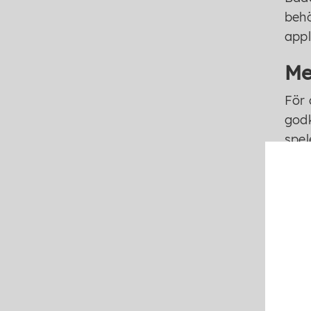
behö
appl
Me
För 
godk
spel
att 
kame
Ut
Anvä
spad
skyd
förb