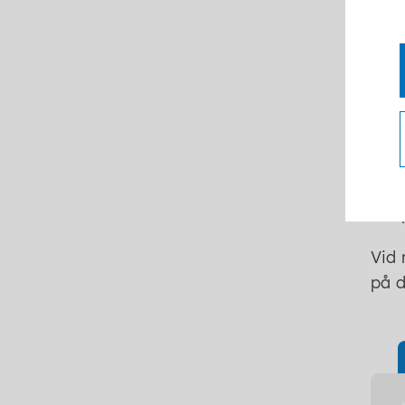
Nödv
Möll
Vil
Du k
Karl
i de
badp
Vid 
på d