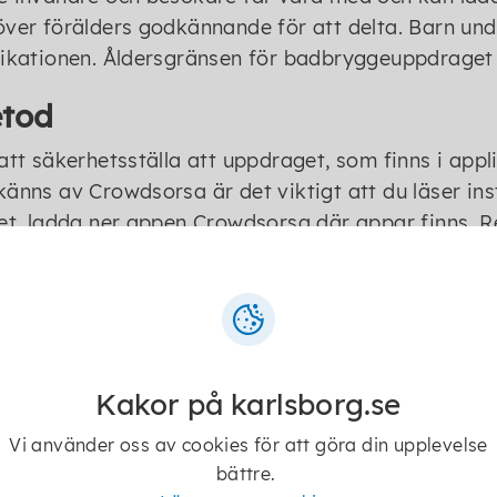
ver förälders godkännande för att delta. Barn under
ikationen. Åldersgränsen för badbryggeuppdraget 
tod
att säkerhetsställa att uppdraget, som finns i ap
änns av Crowdsorsa är det viktigt att du läser i
et, ladda ner appen Crowdsorsa där appar finns. R
delta. För mer utförliga regler följ instruktionern
ra för att kunna delta i spelet.
rustning
ndning av utrustning är inte obligatoriskt. Däremo
Kakor på karlsborg.se
e eller andra liknande verktyg processen. Handska
Vi använder oss av cookies för att göra din upplevelse
da sig mot exempelvis brännmärken, insekter och
bättre.
juden.