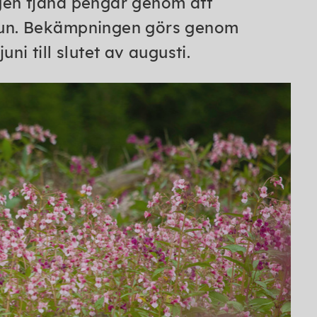
gen tjäna pengar genom att
mun. Bekämpningen görs genom
i till slutet av augusti.