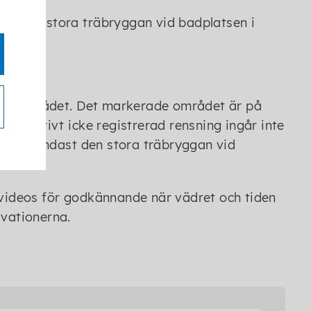
 på den stora träbryggan vid badplatsen i
spelområdet. Det markerade området är på
ernativt icke registrerad rensning ingår inte
äller endast den stora träbryggan vid
n videos för godkännande när vädret och tiden
rvationerna.