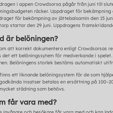
ragen i appen Crowdsorsa pågår från juni till slute
ningsbudgeten räcker. Uppdraget för bekämpning av
raget för bekämpning av jättebalsamin den 15 juni
torp startar den 29 juni. Uppdragens framskridande
d är belöningen?
m att korrekt dokumentera enligt Crowdsorsas re
s det ett belöningssytem för medverkande i spelet. 
en. Belöningens storlek bestäms automatiskt utifr
finns ett liknande belöningsystem för de som hjälpe
godkända insatser betalas en ersättning på 100–20
 mycket städning som behövs.
m får vara med?
 invånare och besökare får vara med och kan ladd