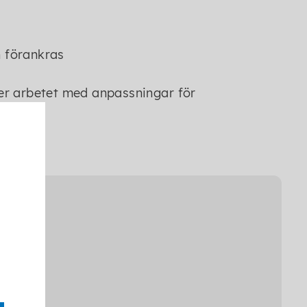
h förankras
er arbetet med anpassningar för