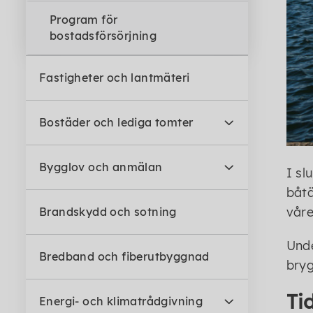
Program för
bostadsförsörjning
Fastigheter och lantmäteri
Bostäder och lediga tomter
Bygglov och anmälan
I sl
båtä
våre
Brandskydd och sotning
Unde
Bredband och fiberutbyggnad
bryg
Ti
Energi- och klimatrådgivning