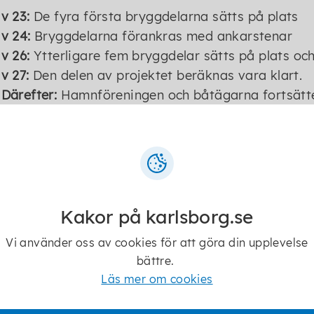
v 23:
De fyra första bryggdelarna sätts på plats
v 24:
Bryggdelarna förankras med ankarstenar
v 26:
Ytterligare fem bryggdelar sätts på plats oc
v 27:
Den delen av projektet beräknas vara klart.
Därefter:
Hamnföreningen och båtägarna fortsätt
båtförtöjningarna.
Våren 2027:
Den nya bryggan kan tas i bruk.
Kakor på karlsborg.se
Stadig konstruktion
Vi använder oss av cookies för att göra din upplevelse
Varje bryggdel:
bättre.
Läs mer om cookies
är 20 meter lång och 4 meter bred.
väger 55 ton.