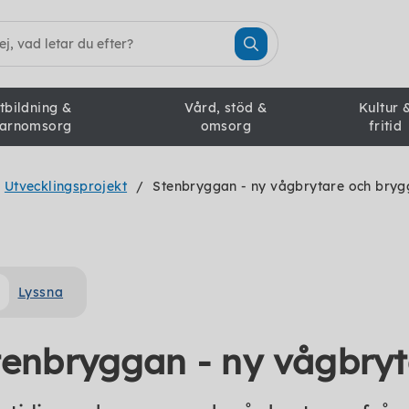
tbildning &
Vård, stöd &
Kultur 
arnomsorg
omsorg
fritid
Utvecklingsprojekt
Stenbryggan - ny vågbrytare och bryg
Lyssna
tenbryggan - ny vågbryt