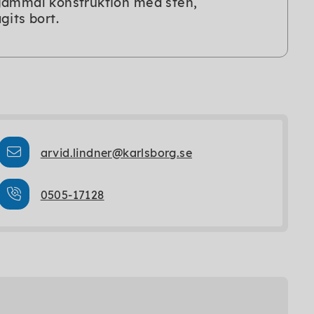
 gammal konstruktion med sten,
gits bort.
arvid.lindner@karlsborg.se
0505-17128