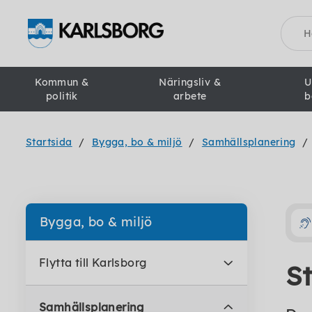
Sök
Kommun &
Näringsliv &
U
politik
arbete
b
Startsida
Bygga, bo & miljö
Samhällsplanering
Bygga, bo & miljö
Flytta till Karlsborg
S
Samhällsplanering