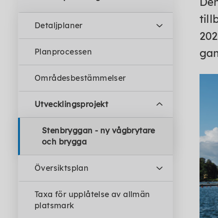
Den
til
Detaljplaner
202
gam
Planprocessen
Områdesbestämmelser
Utvecklingsprojekt
Stenbryggan - ny vågbrytare
och brygga
Översiktsplan
Taxa för upplåtelse av allmän
platsmark