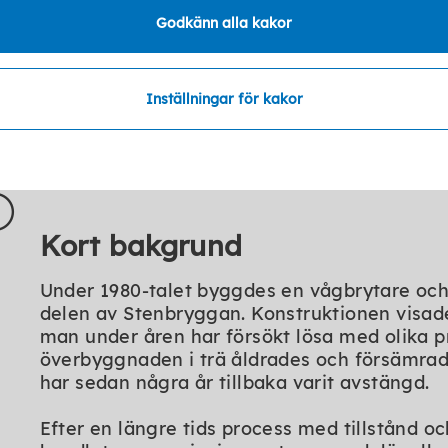
Godkänn alla kakor
Hela konstruktionen med totalt nio bryggdelar
Inställningar för kakor
Kort bakgrund
Under 1980-talet byggdes en vågbrytare och b
delen av Stenbryggan. Konstruktionen visade
man under åren har försökt lösa med olika p
överbyggnaden i trä åldrades och försämra
har sedan några år tillbaka varit avstängd.
Efter en längre tids process med tillstånd