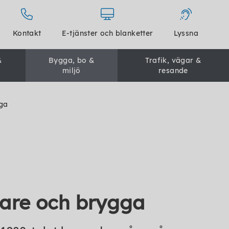
Kontakt
E-tjänster och blanketter
Lyssna
&
Bygga, bo &
Trafik, vägar &
miljö
resande
ga
are och brygga