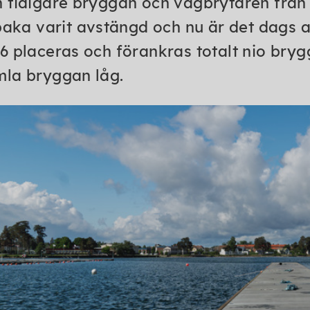
 tidigare bryggan och vågbrytaren från 
lbaka varit avstängd och nu är det dags a
6 placeras och förankras totalt nio br
la bryggan låg.