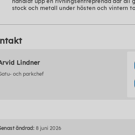
handlat upp en rivningsentreprenad där all
stock och metall under hösten och vintern ta
ntakt
Arvid Lindner
Gatu- och parkchef
Senast ändrad:
8 juni 2026