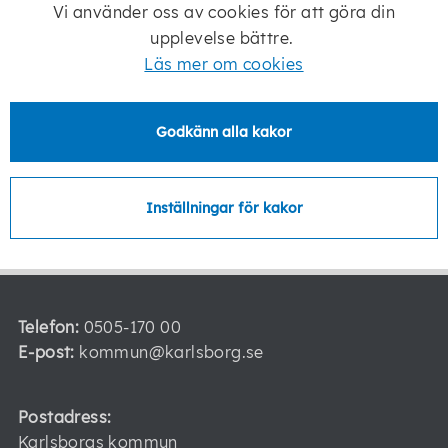
Besöksadress
Vi använder oss av cookies för att göra din
upplevelse bättre.
Individ- och familjeomsorgen
Läs mer om cookies
Kungsgatan 11 546 30 Karlsborg
Godkänn alla kakor
Senast ändrad:
5 augusti 2026
Inställningar för kakor
Telefon:
0505-170 00
E-post:
kommun@karlsborg.se
Postadress:
Karlsborgs kommun