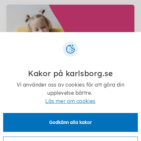
Kakor på karlsborg.se
Vi använder oss av cookies för att göra din
Karlsbok
upplevelse bättre.
Nätverket Karlsbok arbetar för att främja
Läs mer om cookies
barns tillgång till böcker. Nätverkets fokus
ligger på barn i åldrarna 0-6 år.
Godkänn alla kakor