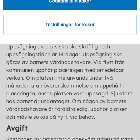
Godkänn alla kakor
Omsorg erbjuds inte under sommaren då
sammanslagning av ordinarie verksamheter sker
(vecka 28, 29, 30, 31).
Inställningar för kakor
Uppsägning av plats
Uppsägning av plats ska ske skriftligt och
uppsägningstiden är 14 dagar. Uppsägning ska
göras av barnets vårdnadshavare. Vid flytt från
kommunen upphör placeringen med omedelbar
verkan. Om platsen inte används under två
månader, utan överenskommelse om uppehåll i
placeringen, anses platsen vara uppsagd. Sjukdom
hos barnet är undantaget. Om någon av barnets
vårdnadshavare är föräldraledig, upphör platsen
och måste sökas på nytt, vid behov.
Avgift
Kostnaden för omsorg vid obekväm arbetstid ryms