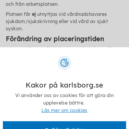
och från arbetsplatsen.
Platsen får
ej
utnyttjas vid vårdnadshavares
sjukdom/sjukskrivning eller vid vård av sjukt
syskon.
Förändring av placeringstiden
Schemat lämnas, för hela den period ni vet, till
personalen dock senast 14 dagar innan önskad
placeringstid. Vid sommaren gäller andra
tidsmarginaler. Ändring av schema under
pågående inlämnad period kan endast göra om
Kakor på karlsborg.se
verksamhetens planering tillåter det.
Arbetstidsändringar ska styrkas med intyg från
Vi använder oss av cookies för att göra din
arbetsgivaren.
upplevelse bättre.
Öppettider
Läs mer om cookies
Verksamheten håller öppet efter barnens behov
vardagar klockan 18.00-21.00.