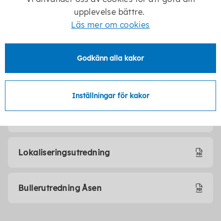
Samrådsredogörelse
upplevelse bättre.
Läs mer om cookies
Beslut - 2024000071 - BN - § 68.pdf
Godkänn alla kakor
Miljöteknisk markutredning Åsen
Inställningar för kakor
Underrättelse antagande Åsen
Lokaliseringsutredning
Bullerutredning Åsen