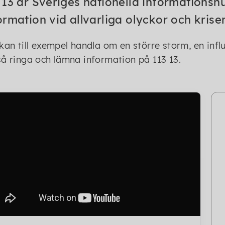
 13 är Sveriges nationella informationsn
ormation vid allvarliga olyckor och kriser
kan till exempel handla om en större storm, en in
å ringa och lämna information på 113 13.