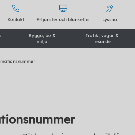
Kontakt
E-tjänster och blanketter
Lyssna
&
Bygga, bo &
Trafik, vägar &
miljö
resande
formationsnummer
mationsnummer