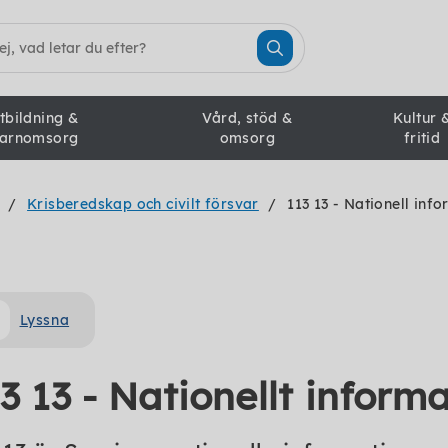
tbildning &
Vård, stöd &
Kultur 
arnomsorg
omsorg
fritid
Krisberedskap och civilt försvar
113 13 - Nationell in
Lyssna
13 13 - Nationellt infor