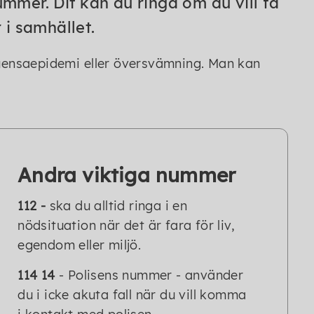
ummer. Dit kan du ringa om du vill få
 i samhället.
fluensaepidemi eller översvämning. Man kan
Andra viktiga nummer
112 -
ska du alltid ringa i en
nödsituation när det är fara för liv,
egendom eller miljö.
114 14
- Polisens nummer - använder
du i icke akuta fall när du vill komma