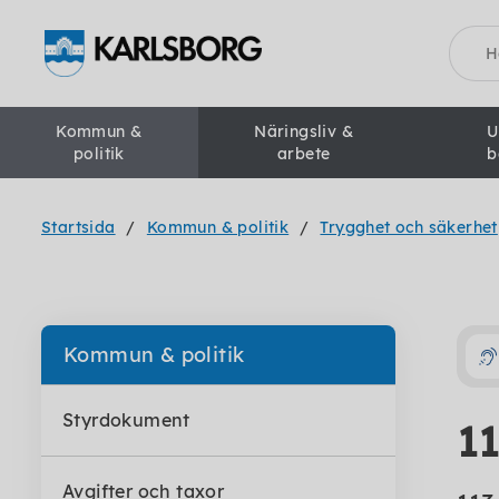
Sök
Kommun &
Näringsliv &
U
politik
arbete
b
Startsida
Kommun & politik
Trygghet och säkerhet
Kommun & politik
Styrdokument
1
Avgifter och taxor