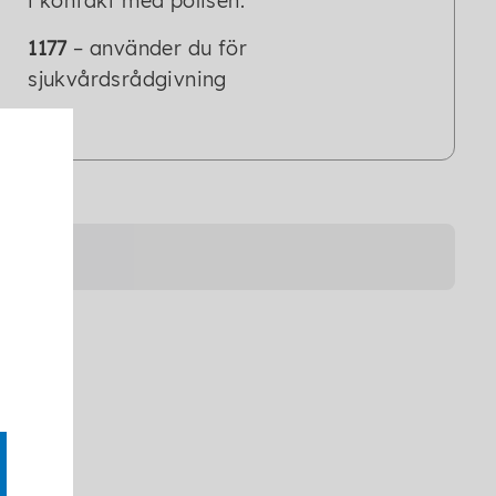
i kontakt med polisen.
1177
– använder du för
sjukvårdsrådgivning