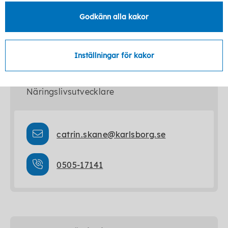
Godkänn alla kakor
Kontakt
Inställningar för kakor
Catrin Skane
Näringslivsutvecklare
catrin.skane@karlsborg.se
0505-17141