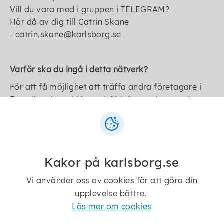
Vill du vara med i gruppen i TELEGRAM?
Hör då av dig till Catrin Skane
-
catrin.skane@karlsborg.se
Varför ska du ingå i detta nätverk?
För att få möjlighet att träffa andra företagare i
Forsvik, utbyta idéer och få information om det
nya lokala företagsnätverket.
Att bygga ett starkt nätverk här i vår bygd handlar
inte bara om affärer – det handlar om att lyfta
varandra, skapa samarbete och visa att det
Kakor på karlsborg.se
bubblar av driv och engagemang även på mindre
orter. Genom att knyta kontakter, dela erfarenheter
Vi använder oss av cookies för att göra din
och tänka tillsammans kan vi stärka både våra
upplevelse bättre.
egna verksamheter och bygden vi verkar i.
Läs mer om cookies
Hoppas vi ses!