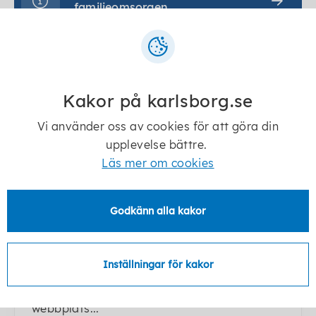
familjeomsorgen
Kakor på karlsborg.se
Vi använder oss av cookies för att göra din
upplevelse bättre.
Läs mer om cookies
Godkänn alla kakor
Gör en insats
Det finns olika sätt att engagera sig för barn
Inställningar för kakor
och unga som inte kan bo hemma eller som
behöver stöd. På socialstyrelsens
webbplats...