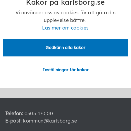
Kakor på karlsborg.se
Reglementen, arbetsordning och ägardirektiv
Vi använder oss av cookies för att göra din
upplevelse bättre.
Läs mer om cookies
Reglementen och arbetsordning
Godkänn alla kakor
Inställningar för kakor
Senast ändrad:
20 november 2025
Telefon:
0505-170 00
E-post:
kommun@karlsborg.se