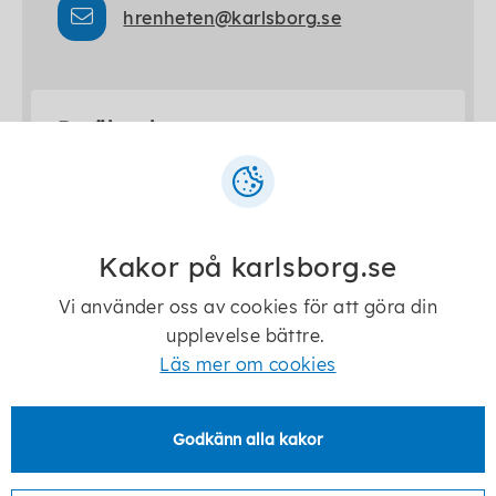
hrenheten@karlsborg.se
Besöksadress
Storgatan 16, Kommunhuset
Kakor på karlsborg.se
Vi använder oss av cookies för att göra din
Senast ändrad:
14 april 2026
upplevelse bättre.
Läs mer om cookies
Godkänn alla kakor
Telefon:
0505-170 00
E-post:
kommun@karlsborg.se