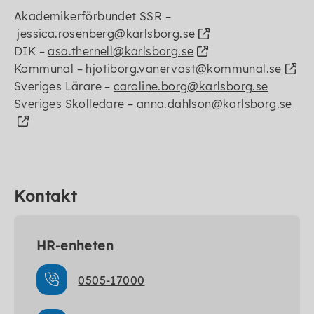
Akademikerförbundet
SSR –
jessica.rosenberg@karlsborg.se
DIK –
asa.thernell@karlsborg.se
Kommunal –
hjotiborg.vanervast@kommunal.se
Sveriges Lärare –
caroline.borg@karlsborg.se
S
veriges S
kolledare
–
anna.dahlson@karlsborg.se
Kontakt
HR-enheten
0505-17000