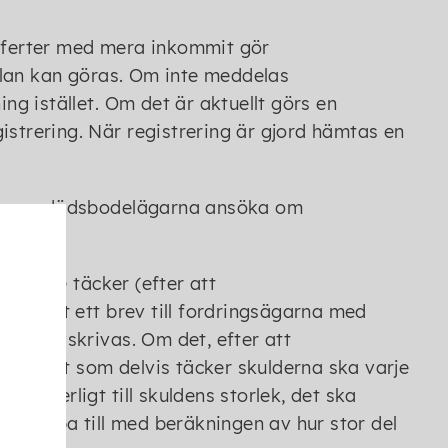
offerter med mera inkommit gör
an kan göras. Om inte meddelas
g istället. Om det är aktuellt görs en
istrering. När registrering är gjord hämtas en
 kan nu dödsbodelägarna ansöka om
ar inte täcker (efter att
rna ut ett brev till fordringsägarna med
ska avskrivas. Om det, efter att
dödsboet som delvis täcker skulderna ska varje
rtionerligt till skuldens storlek, det ska
 hjälpa till med beräkningen av hur stor del