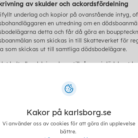
krivning av skulder och ackordsfördelning
ifyllt underlag och kopior på ovanstående intyg, 
sbohandläggaren en utredning om en dödsboanmäl
bodelägarna detta och får då göra en boupptecknin
boanmälan som skickas in till Skatteverket för reg
a som skickas ut till samtliga dödsbodelägare.
et helt eller delvis saknas tillgångar i dödsboet
omiskt bistånd till begravningskostnaderna.
et finns skulder i dödsboet som dödsboets tillgång
avningskostnader är betalda) skickar dödsbodeläga
a på dödsboanmälan och en begäran att skulderna 
Kakor på karlsborg.se
avningskostnaderna är betalda finns tillgångar i 
ringsägare få en del av återstående tillgångar propo
Vi använder oss av cookies för att göra din upplevelse
s en sk ackordsfördelning. Dödsbohandläggaren kan
bättre.