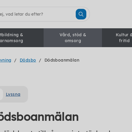
tbildning &
Vård, stöd &
Kultur 
arnomsorg
omsorg
fritid
avning
Dödsbo
Dödsboanmälan
Lyssna
ödsboanmälan