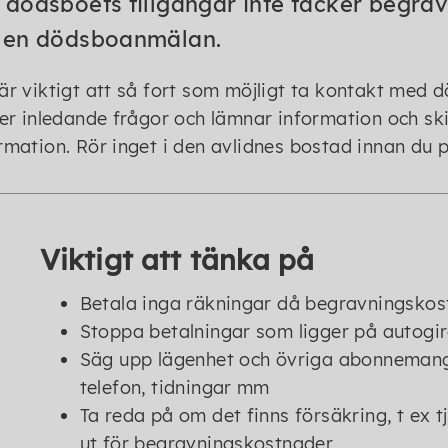
dödsboets tillgångar inte täcker begrav
 en dödsboanmälan.
är viktigt att så fort som möjligt ta kontakt med
ler inledande frågor och lämnar information och s
rmation. Rör inget i den avlidnes bostad innan du
Viktigt att tänka på
Betala inga räkningar då begravningskost
Stoppa betalningar som ligger på autogi
Säg upp lägenhet och övriga abonnemang
telefon, tidningar mm
Ta reda på om det finns försäkring, t ex 
ut för begravningskostnader