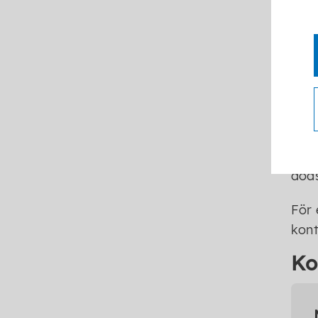
av d
Kon
Om d
död
För 
kont
Ko