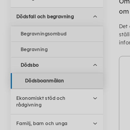
Om 
om
Dödsfall och begravning
Det 
Begravningsombud
stäl
info
Begravning
Dödsbo
Dödsboanmälan
Ekonomiskt stöd och
rådgivning
Familj, barn och unga