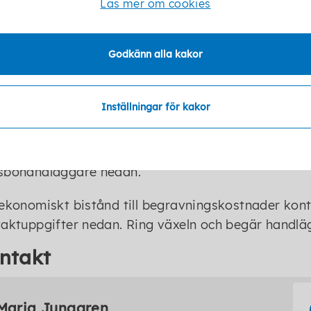
e återstående tillgångarna varje fordringsägare sk
Läs mer om cookies
Godkänn alla kakor
Blankett för dödsboanmälan
Inställningar för kakor
takta oss
u vill ha mer information är du välkommen att kont
sbohandläggare nedan.
ekonomiskt bistånd till begravningskostnader kont
aktuppgifter nedan. Ring växeln och begär handlä
ntakt
Maria Junggren