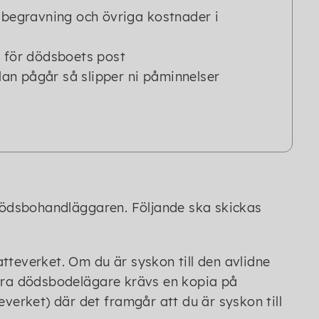
 begravning och övriga kostnader i
e för dödsboets post
n pågår så slipper ni påminnelser
 dödsbohandläggaren. Följande ska skickas
tteverket. Om du är syskon till den avlidne
ndra dödsbodelägare krävs en kopia på
everket) där det framgår att du är syskon till