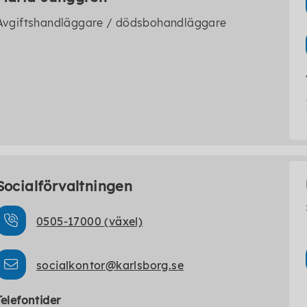
Avgiftshandläggare / dödsbohandläggare
Socialförvaltningen
0505-17000 (växel)
socialkontor@karlsborg.se
Telefontider