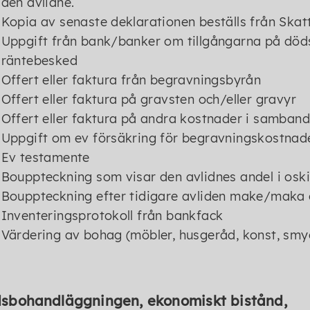
den avlidne.
Kopia av senaste deklarationen beställs från Skat
Uppgift från bank/banker om tillgångarna på död
räntebesked
Offert eller faktura från begravningsbyrån
Offert eller faktura på gravsten och/eller gravyr
Offert eller faktura på andra kostnader i samband
Uppgift om ev försäkring för begravningskostnad
Ev testamente
Bouppteckning som visar den avlidnes andel i osk
Bouppteckning efter tidigare avliden make/maka 
Inventeringsprotokoll från bankfack
Värdering av bohag (möbler, husgeråd, konst, smyc
sbohandläggningen, ekonomiskt bistånd,