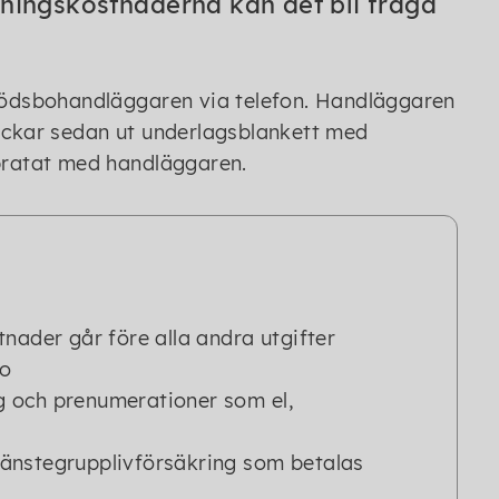
ningskostnaderna kan det bli fråga
 dödsbohandläggaren via telefon. Handläggaren
kickar sedan ut underlagsblankett med
 pratat med handläggaren.
nader går före alla andra utgifter
ro
 och prenumerationer som el,
tjänstegrupplivförsäkring som betalas