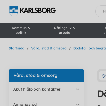
Sök
Kommun &
Näringsliv &
U
politik
arbete
b
Startsida
Vård, stöd & omsorg
Dödsfall och begr
Vård, stöd & omsorg
Akut hjälp och kontakter
D
Anhörigstöd