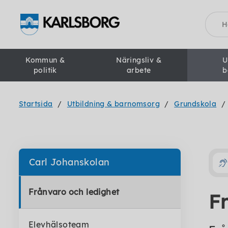
Sök
Kommun &
Näringsliv &
U
politik
arbete
b
Startsida
Utbildning & barnomsorg
Grundskola
Carl Johanskolan
Frånvaro och ledighet
F
Elevhälsoteam