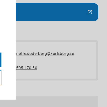
anette.soderberg@karlsborg.se
0505-170 50