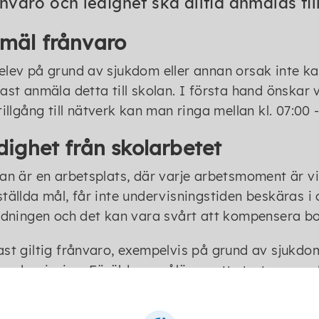
nvaro och ledighet ska alltid anmälas til
mäl frånvaro
lev på grund av sjukdom eller annan orsak inte k
ast anmäla detta till skolan. I första hand önskar
tillgång till nätverk kan man ringa mellan kl. 07:0
dighet från skolarbetet
an är en arbetsplats, där varje arbetsmoment är v
tällda mål, får inte undervisningstiden beskäras i o
ldningen och det kan vara svårt att kompensera bo
st giltig frånvaro, exempelvis på grund av sjuk
undervisning. Föräldrarna åläggs ett stort ansvar 
eleven missar på grund av ledighet.