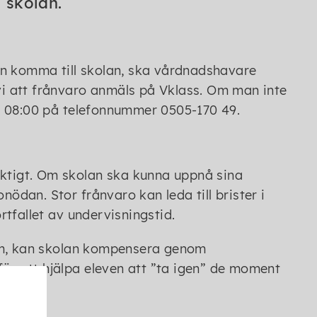
l skolan.
an komma till skolan, ska vårdnadshavare
 vi att frånvaro anmäls på Vklass. Om man inte
0 - 08:00 på telefonnummer 0505-170 49.
iktigt. Om skolan ska kunna uppnå sina
nödan. Stor frånvaro kan leda till brister i
rtfallet av undervisningstid.
dom, kan skolan kompensera genom
för att hjälpa eleven att ”ta igen” de moment