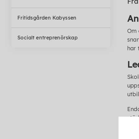
Frå
An
Fritidsgården Kabyssen
Om e
Socialt entreprenörskap
snar
har 
Le
Skol
upps
utbi
Enda
stöd
som 