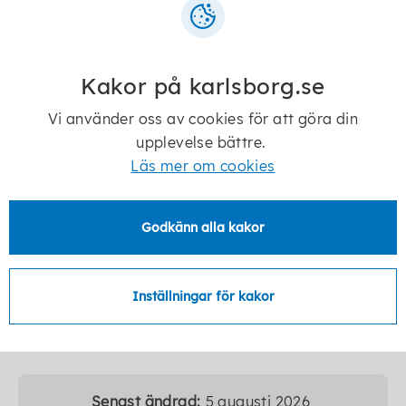
0505-17310
Kakor på karlsborg.se
Vi använder oss av cookies för att göra din
Gunilla Petersson
upplevelse bättre.
Enhetschef hälso- och sjukvård.
Läs mer om cookies
gunilla.petersson@karlsborg.se
Godkänn alla kakor
0505-17125
Inställningar för kakor
Senast ändrad:
5 augusti 2026