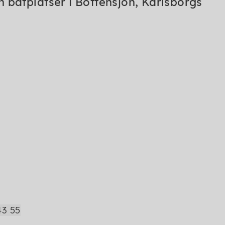
 båtplatser i Bottensjön, Karlsborgs
43 55