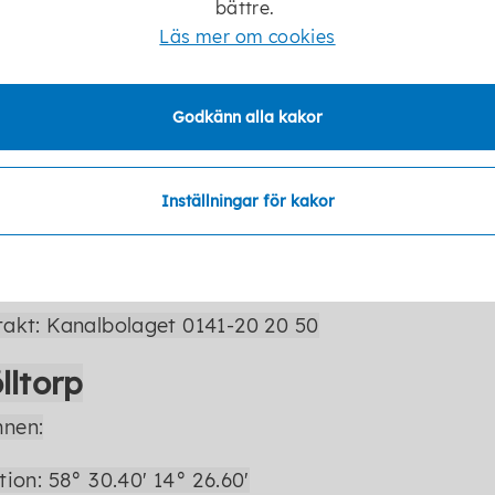
bättre.
Läs mer om cookies
sborgs SS:
tion: 58° 32.48' 14° 30.37'
Godkänn alla kakor
b:
www.seglarna.se
Inställningar för kakor
 Kanal:
tion: 58° 32.50' 14° 30.85
akt: Kanalbolaget 0141-20 20 50
lltorp
nen:
tion: 58° 30.40' 14° 26.60'