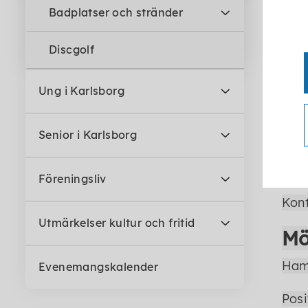
Badplatser och stränder
Carl
Discgolf
Posi
Ung i Karlsborg
Web
Senior i Karlsborg
Göta
Posi
Föreningsliv
Kont
Utmärkelser kultur och fritid
Mö
Ham
Evenemangskalender
Posi