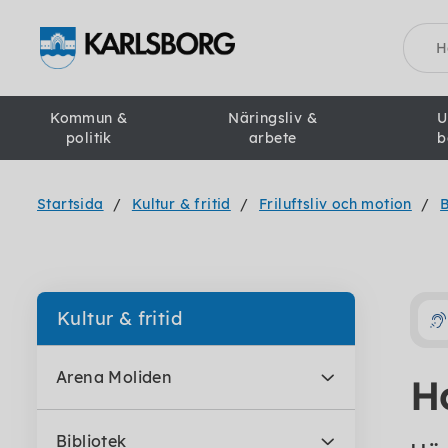
Sök
Kommun &
Näringsliv &
U
politik
arbete
b
Startsida
Kultur & fritid
Friluftsliv och motion
B
Kultur & fritid
Arena Moliden
H
Bibliotek