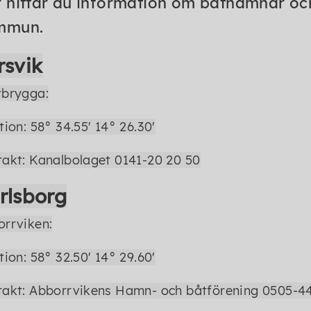
 hittar du information om båthamnar och
mmun.
rsvik
tbrygga:
tion: 58° 34.55' 14° 26.30'
akt: Kanalbolaget 0141-20 20 50
rlsborg
rrviken:
tion: 58° 32.50' 14° 29.60'
akt: Abborrvikens Hamn- och båtförening 0505-4