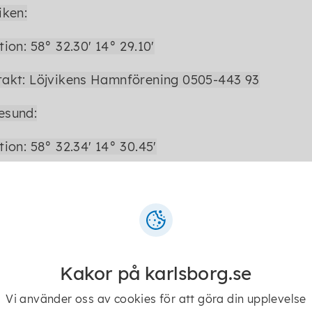
iken:
tion: 58° 32.30' 14° 29.10'
akt: Löjvikens Hamnförening 0505-443 93
esund:
tion: 58° 32.34' 14° 30.45'
takt: Rödesunds Hamnförening
skogen:
tion: 58° 31.55' 14° 30.05'
Kakor på karlsborg.se
akt: Båtvikens hamnförening 070-023 48 62
Vi använder oss av cookies för att göra din upplevelse