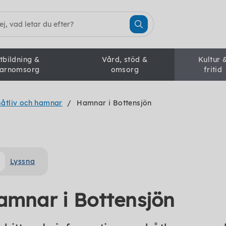
tbildning &
Vård, stöd &
Kultur 
arnomsorg
omsorg
fritid
åtliv och hamnar
Hamnar i Bottensjön
Lyssna
amnar i Bottensjön