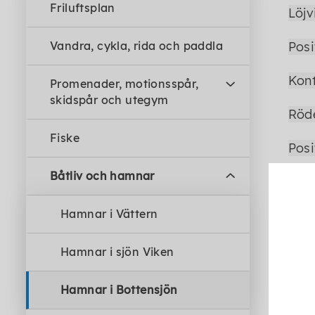
Friluftsplan
Löjv
Vandra, cykla, rida och paddla
Posi
Kont
Promenader, motionsspår,
skidspår och utegym
Röd
Fiske
Posi
Båtliv och hamnar
Kon
Hamnar i Vättern
S:a 
Posi
Hamnar i sjön Viken
Kont
Hamnar i Bottensjön