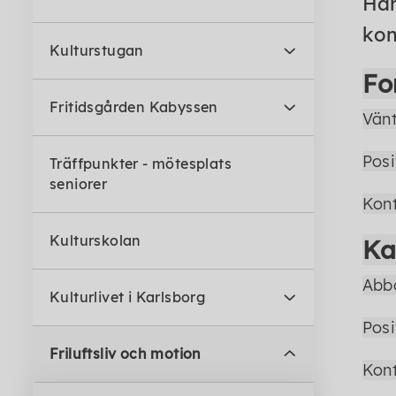
Här
ko
Kulturstugan
Fo
Fritidsgården Kabyssen
Vän
Posi
Träffpunkter - mötesplats
seniorer
Kont
Kulturskolan
Ka
Abbo
Kulturlivet i Karlsborg
Posi
Friluftsliv och motion
Kont