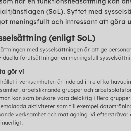
som har en funktionsnedsättning kan ans
ialtjänstlagen (SoL). Syftet med sysselsä
ot meningsfullt och intressant att göra 
sselsättning (enligt SoL)
ättningen med sysselsättningen är att ge personer
viduella förutsättningar en meningsfull sysselsätt
ta gör vi
hållet i verksamheten är indelad i tre olika huvud
samhet, arbetsliknande grupper och arbetsplatsför
man kan som brukare vara delaktig i flera grupper
hemalagda aktiviteter som till exempel datortränin
ande verksamhet och matlagning. Vi eftersträvar a
inuerligt.