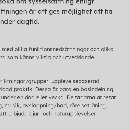
öka om sysselsättning enligt
ttningen är att ges möjlighet att ha
under dagtid.
 med olika funktionsnedsättningar och olika
ning som känns viktig och utvecklande.
inriktningar/grupper: upplevelsebaserad
lagd praktik. Dessa är bara en basindelning
 under en dag eller vecka. Deltagarna arbetar
g, musik, avslappning/bad, rörelseträning,
tt erbjuda djur- och naturupplevelser