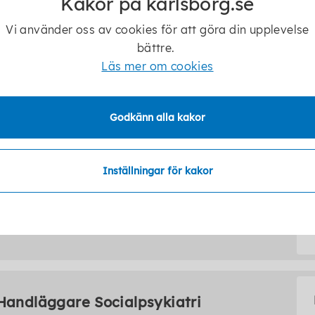
Kakor på karlsborg.se
Enhetschef LSS
Vi använder oss av cookies för att göra din upplevelse
bättre.
Läs mer om cookies
Godkänn alla kakor
Handläggare LSS
0505-172 79
Inställningar för kakor
individochfamiljeomsorg@karlsborg.se
Handläggare Socialpsykiatri