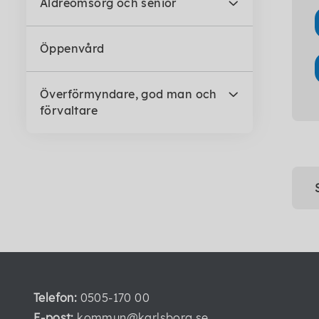
Äldreomsorg och senior
Öppenvård
Överförmyndare, god man och
förvaltare
Telefon:
0505-170 00
E-post:
kommun@karlsborg.se