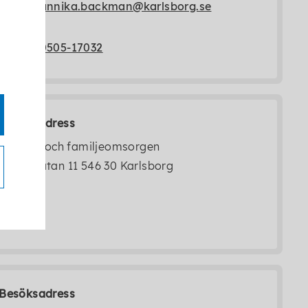
annika.backman@karlsborg.se
0505-17032
Besöksadress
Individ- och familjeomsorgen
Kungsgatan 11 546 30 Karlsborg
Besöksadress