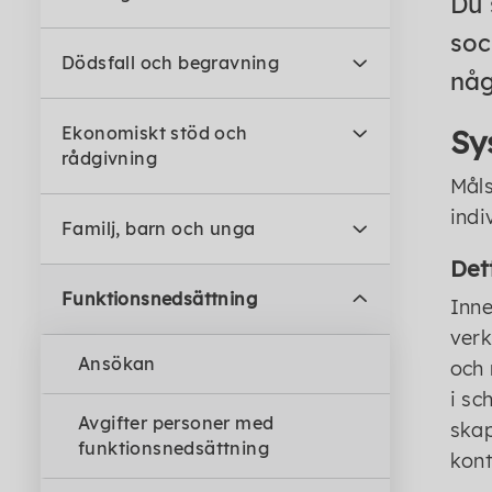
Du 
soc
Dödsfall och begravning
någ
Ekonomiskt stöd och
Sy
rådgivning
Måls
indi
Familj, barn och unga
Det
Funktionsnedsättning
Inne
verk
Ansökan
och 
i sc
Avgifter personer med
skap
funktionsnedsättning
kont