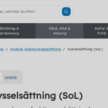
tbildning &
Vård, stöd &
Kultur 
arnomsorg
omsorg
fritid
ng
Psykisk funktionsnedsättning
Sysselsättning (SoL)
Lyssna
sselsättning (SoL)