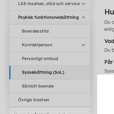
LSS-insatser, stöd och service
Hu
Psykisk funktionsnedsättning
Du a
enli
Boendesstöd
Vad
Kontaktperson
Du b
Personligt ombud
Får
Syss
Sysselsättning (SoL)
Särskilt boende
Ko
Övriga insatser