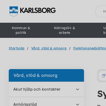
Sök
Kommun &
Näringsliv &
U
politik
arbete
b
Startsida
Vård, stöd & omsorg
Funktionsnedsättni
Vård, stöd & omsorg
Akut hjälp och kontakter
Sy
Anhörigstöd