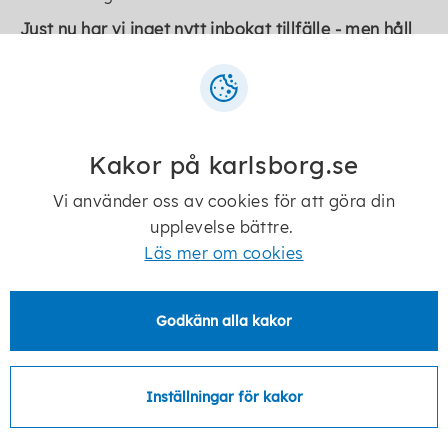
Just nu har vi inget nytt inbokat tillfälle - men håll
utkik, vi ses inom kort!
Vi ser fram emot att träffa dig!
Varmt välkommen!
Kakor på karlsborg.se
Vi använder oss av cookies för att göra din
Kontakt
upplevelse bättre.
Läs mer om cookies
Catrin Skane
Näringslivsutvecklare
Godkänn alla kakor
catrin.skane@karlsborg.se
Inställningar för kakor