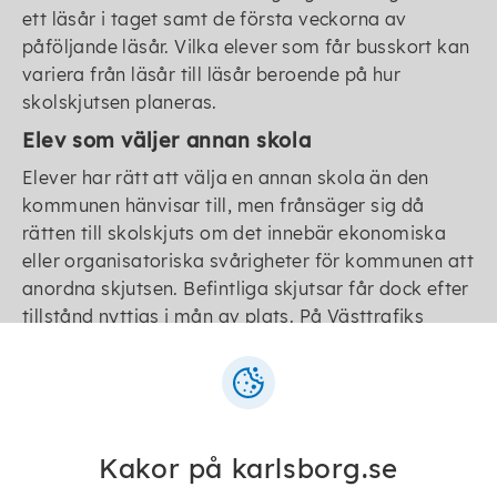
ett läsår i taget samt de första veckorna av
påföljande läsår. Vilka elever som får busskort kan
variera från läsår till läsår beroende på hur
skolskjutsen planeras.
Elev som väljer annan skola
Elever har rätt att välja en annan skola än den
kommunen hänvisar till, men frånsäger sig då
rätten till skolskjuts om det innebär ekonomiska
eller organisatoriska svårigheter för kommunen att
anordna skjutsen. Befintliga skjutsar får dock efter
tillstånd nyttjas i mån av plats. På Västtrafiks
linjebussar får eleven själv bekosta biljett.
Elev folkbokförd i annan kommun
Elever som är folkbokförda i annan kommun än
Karlsborgs kommun har ingen rätt till skolskjuts till
Kakor på karlsborg.se
Karlsborgs skolor, men kan efter beviljad ansökan