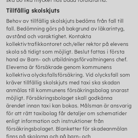
ska bo lika mycket hos båda föräldrarna.
Tillfällig skolskjuts
Behov av tillfällig skolskjuts bedöms från fall till
fall. Bedömning görs på bakgrund av läkarintyg,
avstånd och varaktighet. Kontakta
kollektivtrafikkontoret och/eller rektor på elevens
skola så tidigt som möjligt. Beslut fattas i första
hand av Barn- och utbildningsförvaltningens chef.
Eleverna är försäkrade genom kommunens
kollektiva olycksfallsförsäkring. Vid olycksfall som
kräver tillfällig skolskjuts med taxi ska skadan
anmälas till kommunens försäkringsbolag snarast
möjligt. Försäkringsbolaget skall godkänna
ärendet innan taxi kan bokas. Målsman är ansvarig
för att rätt taxibolag får detaljer om schematider
enligt information och instruktioner från
försäkringsbolaget. Blanketter för skadeanmälan
finns på skolorna och på barn- och