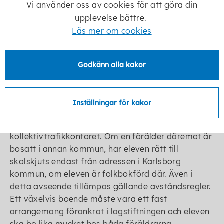
nyttja befintliga skolskjutsar i mån av plats från
Vi använder oss av cookies för att göra din
redan trafikerad hållplats. Hållplatser och tider kan
upplevelse bättre.
variera under läsårets gång beroende på hur
Läs mer om cookies
skjutsarna behöver anpassas efter
skjutsberättigade elevers behov.
Godkänn alla kakor
Växelvis boende
Vid växelvis boende inom kommunen är eleven
berättigad till skolskjuts från båda föräldrarnas
Inställningar för kakor
adresser, enligt gällande avståndsregler. Särskild
ansökan om sådan skolskjuts skall lämnas till
kollektivtrafikkontoret. Om en förälder däremot är
bosatt i annan kommun, har eleven rätt till
skolskjuts endast från adressen i Karlsborg
kommun, om eleven är folkbokförd där. Även i
detta avseende tillämpas gällande avståndsregler.
Ett växelvis boende måste vara ett fast
arrangemang förankrat i lagstiftningen och eleven