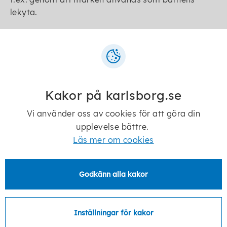
lekyta.
Blankett för ansökan och
grannhöran
Kakor på karlsborg.se
Vi använder oss av cookies för att göra din
Kontakt
upplevelse bättre.
Läs mer om cookies
Arvid Lindner
Godkänn alla kakor
Gatu- och parkchef
Inställningar för kakor
arvid.lindner@karlsborg.se