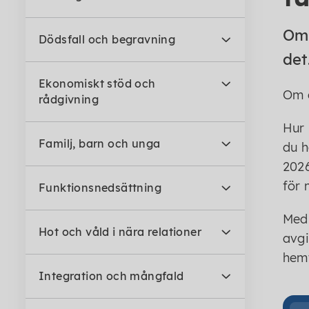
Om 
Dödsfall och begravning
det
Ekonomiskt stöd och
Om d
rådgivning
Hur 
Familj, barn och unga
du h
2026
för 
Funktionsnedsättning
Med 
Hot och våld i nära relationer
avgi
hemt
Integration och mångfald