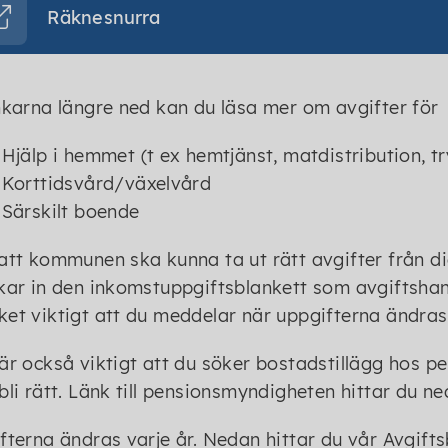
Räknesnurra
nkarna längre ned kan du läsa mer om avgifter för
Hjälp i hemmet (t ex hemtjänst, matdistribution,
Korttidsvård/växelvård
Särskilt boende
att kommunen ska kunna ta ut rätt avgifter från dig
kar in den inkomstuppgiftsblankett som avgiftshand
et viktigt att du meddelar när uppgifterna ändras
är också viktigt att du söker bostadstillägg hos
bli rätt. Länk till pensionsmyndigheten hittar du ne
fterna ändras varje år. Nedan hittar du vår Avgift