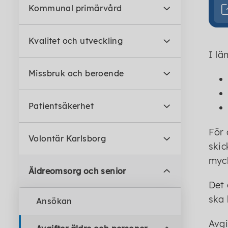
Kommunal primärvård
Kvalitet och utveckling
I lä
Missbruk och beroende
Patientsäkerhet
För 
Volontär Karlsborg
skic
myck
Äldreomsorg och senior
Det 
ska 
Ansökan
Avgi