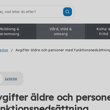
tbildning &
Vård, stöd &
Kultur 
arnomsorg
omsorg
fritid
enior
Avgifter äldre och personer med funktionsnedsättnin
Lyssna
vgifter äldre och person
unktionsnedsättning