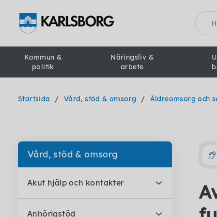
Sök
Kommun &
Näringsliv &
U
politik
arbete
b
Startsida
Vård, stöd & omsorg
Äldreomsorg och s
Vård, stöd & omsorg
Akut hjälp och kontakter
A
f
Anhörigstöd