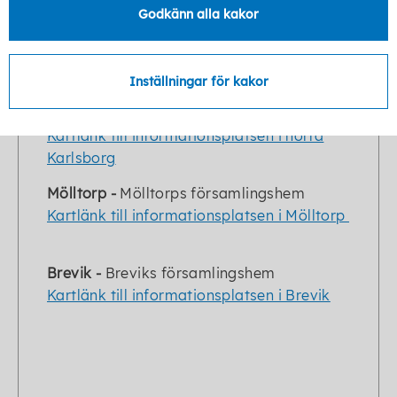
(Kyrkans hus), Strandvägen
Godkänn alla kakor
Kartlänk till informationsplatsen i centrala
Karlsborg
Inställningar för kakor
Norra Karlsborg
- Parkeringen i anslutning
till Haganäset
Kartlänk till informationsplatsen i norra
Karlsborg
Mölltorp -
Mölltorps församlingshem
Kartlänk till informationsplatsen i Mölltorp
Brevik -
Breviks församlingshem
Kartlänk till informationsplatsen i Brevik