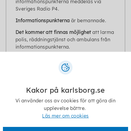
informationspunkterna meddelas via
Sveriges Radio P4.
Informationspunkterna
är bemannade.
Det kommer att finnas möjlighet
att larma
polis, räddningstjänst och ambulans från
informationspunkterna.
På de här ställena i kommunen finns
informationspunkter:
Undenäs -
Undenäsgården
Kartlänk till informationsplatsen i Undenäs
Kakor på karlsborg.se
Vi använder oss av cookies för att göra din
Forsvik -
Klubbstugan, Forsvik IF
upplevelse bättre.
Kartlänk till informationsplatsen i Forsvik
Läs mer om cookies
Centrala Karlsborg -
Pastorsexpeditionen