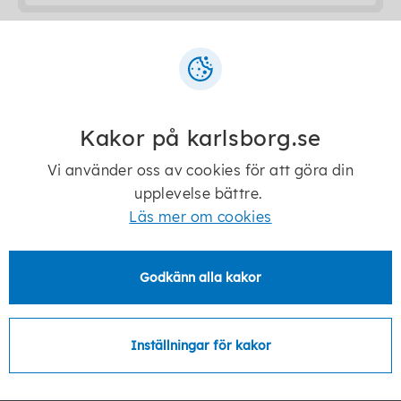
1
Senast ändrad:
25 november 2025
Kakor på karlsborg.se
Vi använder oss av cookies för att göra din
upplevelse bättre.
Telefon:
0505-170 00
Läs mer om cookies
E-post:
kommun@karlsborg.se
Godkänn alla kakor
Postadress:
Karlsborgs kommun
546 82 Karlsborg
Inställningar för kakor
Besöksadress: